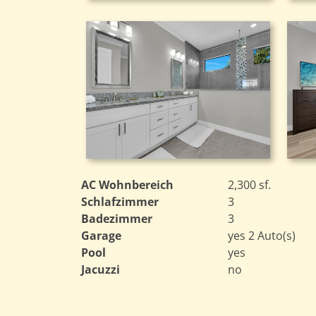
AC Wohnbereich
2,300 sf.
Schlafzimmer
3
Badezimmer
3
Garage
yes 2 Auto(s)
Pool
yes
Jacuzzi
no