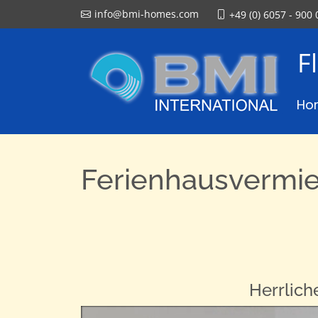
info@bmi-homes.com
+49 (0) 6057 - 900 
F
Ho
Ferienhausvermi
Herrlich