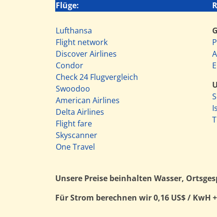
Flüge:
R
Lufthansa
Flight network
P
Discover Airlines
A
Condor
E
Check 24 Flugvergleich
Swoodoo
S
American Airlines
I
Delta Airlines
T
Flight fare
Skyscanner
One Travel
Unsere Preise beinhalten Wasser, Ortsges
Für Strom berechnen wir 0,16 US$ / KwH +