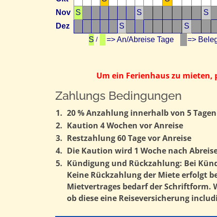
Nov
S
S
S
Dez
S
S
S
=> An/Abreise Tage
=> Bel
/
Um ein Ferienhaus zu mieten, p
Zahlungs Bedingungen
1.
20 % Anzahlung innerhalb von 5 Tagen 
2.
Kaution 4 Wochen vor Anreise
3.
Restzahlung 60 Tage vor Anreise
4.
Die Kaution wird 1 Woche nach Abreise
5.
Kündigung und Rückzahlung: Bei Kündig
Keine Rückzahlung der Miete erfolgt b
Mietvertrages bedarf der Schriftform. 
ob diese eine Reiseversicherung includi