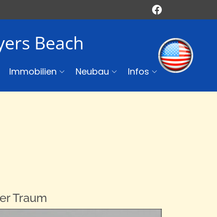
Myers Beach
Immobilien
Neubau
Infos
her Traum