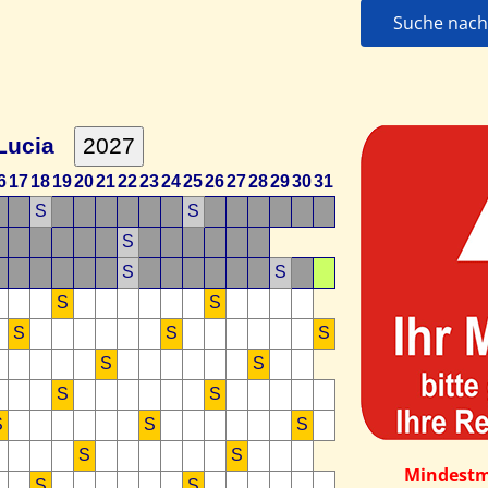
Suche nach 
Lucia
6
17
18
19
20
21
22
23
24
25
26
27
28
29
30
31
S
S
S
S
S
S
S
S
S
S
S
S
S
S
S
S
S
S
S
Mindestm
S
S