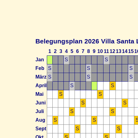
Belegungsplan 2026 Villa Santa 
1
2
3
4
5
6
7
8
9
10
11
12
13
14
15
1
Jan
S
S
Feb
S
S
S
März
S
S
S
April
S
S
Mai
S
S
Juni
S
S
Juli
S
S
Aug
S
S
Sept
S
S
Okt
S
S