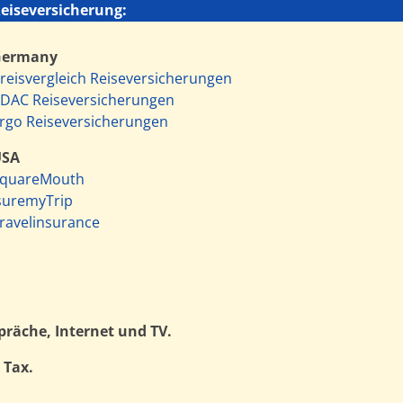
eiseversicherung:
Germany
reisvergleich Reiseversicherungen
DAC Reiseversicherungen
rgo Reiseversicherungen
USA
quareMouth
suremyTrip
ravelinsurance
präche, Internet und TV.
 Tax.