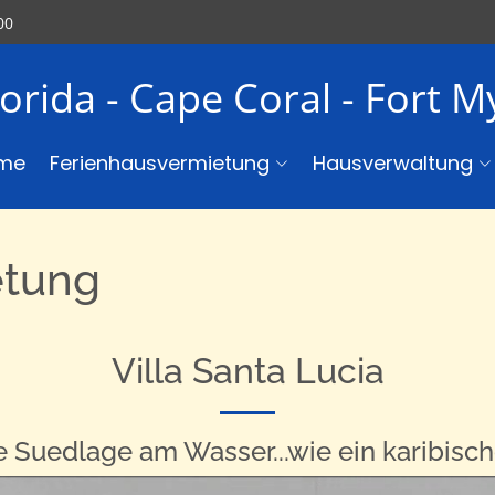
00
lorida - Cape Coral - Fort 
me
Ferienhausvermietung
Hausverwaltung
etung
Villa Santa Lucia
e Suedlage am Wasser...wie ein karibisc