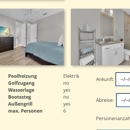
Poolheizung
Elektrik
Ankunft:
Golfzugang
no
Wasserlage
yes
Bootssteg
no
Abreise:
Außengrill
yes
max. Personen
6
Personenanzah