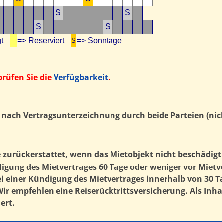
S
S
S
S
egt
=> Reserviert
=> Sonntage
S
rüfen Sie die
Verfügbarkeit
.
nach Vertragsunterzeichnung durch beide Parteien (nic
 zurückerstattet, wenn das Mietobjekt nicht beschädigt 
ung des Mietvertrages 60 Tage oder weniger vor Mietver
ei einer Kündigung des Mietvertrages innerhalb von 30 
Wir empfehlen eine Reiserücktrittsversicherung. Als Inhab
ert.