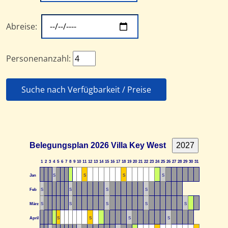
Abreise:
Personenanzahl:
Suche nach Verfügbarkeit / Preise
Belegungsplan 2026 Villa Key West
1
2
3
4
5
6
7
8
9
10
11
12
13
14
15
16
17
18
19
20
21
22
23
24
25
26
27
28
29
30
31
Jan
S
S
S
S
Feb
S
S
S
S
März
S
S
S
S
S
April
S
S
S
S