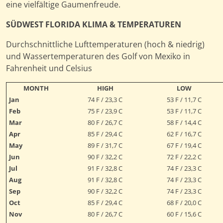
eine vielfältige Gaumenfreude.
SÜDWEST FLORIDA KLIMA & TEMPERATUREN
Durchschnittliche Lufttemperaturen (hoch & niedrig)
und Wassertemperaturen des Golf von Mexiko in
Fahrenheit und Celsius
MONTH
HIGH
LOW
Jan
74 F / 23,3 C
53 F / 11,7 C
Feb
75 F / 23,9 C
53 F / 11,7 C
Mar
80 F / 26,7 C
58 F / 14,4 C
Apr
85 F / 29,4 C
62 F / 16,7 C
May
89 F / 31,7 C
67 F / 19,4 C
Jun
90 F / 32,2 C
72 F / 22,2 C
Jul
91 F / 32,8 C
74 F / 23,3 C
Aug
91 F / 32,8 C
74 F / 23,3 C
Sep
90 F / 32,2 C
74 F / 23,3 C
Oct
85 F / 29,4 C
68 F / 20,0 C
Nov
80 F / 26,7 C
60 F / 15,6 C