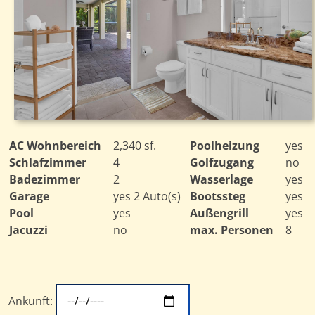
AC Wohnbereich
2,340 sf.
Poolheizung
yes
Schlafzimmer
4
Golfzugang
no
Badezimmer
2
Wasserlage
yes
Garage
yes 2 Auto(s)
Bootssteg
yes
Pool
yes
Außengrill
yes
Jacuzzi
no
max. Personen
8
Ankunft: