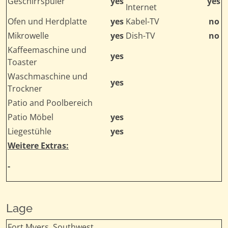
Geschirrspüler
yes
yes
Internet
Ofen und Herdplatte
yes
Kabel-TV
no
Mikrowelle
yes
Dish-TV
no
Kaffeemaschine und
yes
Toaster
Waschmaschine und
yes
Trockner
Patio and Poolbereich
Patio Möbel
yes
Liegestühle
yes
Weitere Extras:
-
Lage
Fort Myers, Southwest