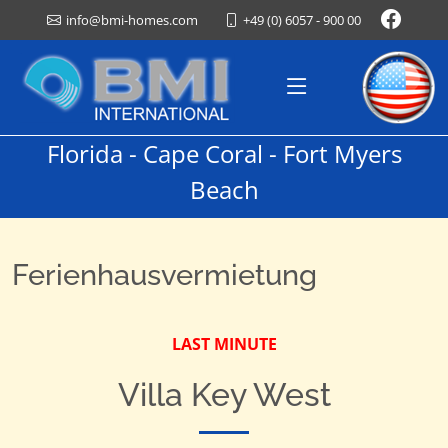
+49 (0) 6057 - 900 00
info@bmi-homes.com
Florida - Cape Coral - Fort Myers
Beach
Ferienhausvermietung
LAST MINUTE
Villa Key West