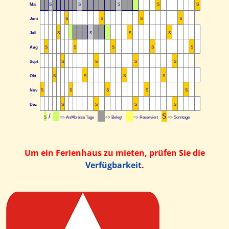
Mai
S
S
S
S
S
Juni
S
S
S
S
Juli
S
S
S
S
Aug
S
S
S
S
S
Sept
S
S
S
S
Okt
S
S
S
S
Nov
S
S
S
S
S
Dez
S
S
S
S
/
S
S
=> An/Abreise Tage
=> Belegt
=> Reserviert
=> Sonntage
Um ein Ferienhaus zu mieten, prüfen Sie die
Verfügbarkeit
.