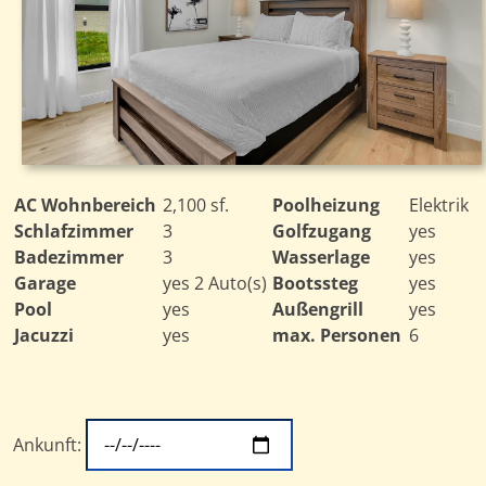
AC Wohnbereich
2,100 sf.
Poolheizung
Elektrik
Schlafzimmer
3
Golfzugang
yes
Badezimmer
3
Wasserlage
yes
Garage
yes 2 Auto(s)
Bootssteg
yes
Pool
yes
Außengrill
yes
Jacuzzi
yes
max. Personen
6
Ankunft: