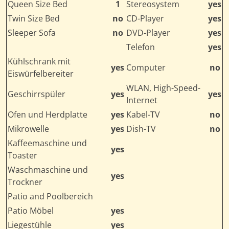
Queen Size Bed
1
Stereosystem
yes
Twin Size Bed
no
CD-Player
yes
Sleeper Sofa
no
DVD-Player
yes
Telefon
yes
Kühlschrank mit
yes
Computer
no
Eiswürfelbereiter
WLAN, High-Speed-
Geschirrspüler
yes
yes
Internet
Ofen und Herdplatte
yes
Kabel-TV
no
Mikrowelle
yes
Dish-TV
no
Kaffeemaschine und
yes
Toaster
Waschmaschine und
yes
Trockner
Patio and Poolbereich
Patio Möbel
yes
Liegestühle
yes