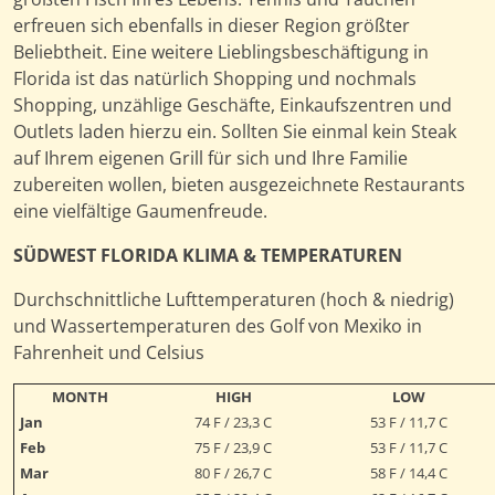
erfreuen sich ebenfalls in dieser Region größter
Beliebtheit. Eine weitere Lieblingsbeschäftigung in
Florida ist das natürlich Shopping und nochmals
Shopping, unzählige Geschäfte, Einkaufszentren und
Outlets laden hierzu ein. Sollten Sie einmal kein Steak
auf Ihrem eigenen Grill für sich und Ihre Familie
zubereiten wollen, bieten ausgezeichnete Restaurants
eine vielfältige Gaumenfreude.
SÜDWEST FLORIDA KLIMA & TEMPERATUREN
Durchschnittliche Lufttemperaturen (hoch & niedrig)
und Wassertemperaturen des Golf von Mexiko in
Fahrenheit und Celsius
MONTH
HIGH
LOW
Jan
74 F / 23,3 C
53 F / 11,7 C
Feb
75 F / 23,9 C
53 F / 11,7 C
Mar
80 F / 26,7 C
58 F / 14,4 C