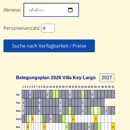
Abreise:
Personenanzahl:
Suche nach Verfügbarkeit / Preise
Belegungsplan 2026 Villa Key Largo
1
2
3
4
5
6
7
8
9
10
11
12
13
14
15
16
17
18
19
20
21
22
23
24
25
26
27
28
29
30
31
Jan
S
S
S
S
Feb
S
S
S
S
März
S
S
S
S
S
April
S
S
S
S
Mai
S
S
S
S
S