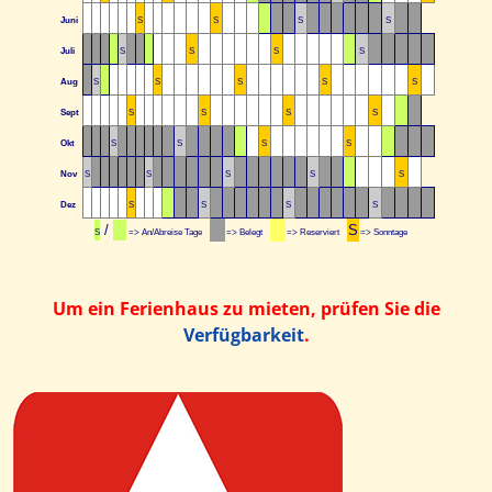
Juni
S
S
S
S
Juli
S
S
S
S
Aug
S
S
S
S
S
Sept
S
S
S
S
Okt
S
S
S
S
Nov
S
S
S
S
S
Dez
S
S
S
S
/
S
S
=> An/Abreise Tage
=> Belegt
=> Reserviert
=> Sonntage
Um ein Ferienhaus zu mieten, prüfen Sie die
Verfügbarkeit
.