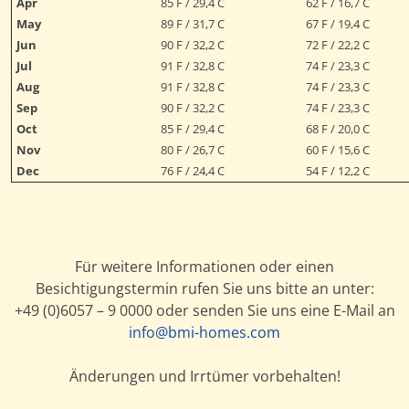
Apr
85 F / 29,4 C
62 F / 16,7 C
May
89 F / 31,7 C
67 F / 19,4 C
Jun
90 F / 32,2 C
72 F / 22,2 C
Jul
91 F / 32,8 C
74 F / 23,3 C
Aug
91 F / 32,8 C
74 F / 23,3 C
Sep
90 F / 32,2 C
74 F / 23,3 C
Oct
85 F / 29,4 C
68 F / 20,0 C
Nov
80 F / 26,7 C
60 F / 15,6 C
Dec
76 F / 24,4 C
54 F / 12,2 C
Für weitere Informationen oder einen
Besichtigungstermin rufen Sie uns bitte an unter:
+49 (0)6057 – 9 0000 oder senden Sie uns eine E-Mail an
info@bmi-homes.com
Änderungen und Irrtümer vorbehalten!