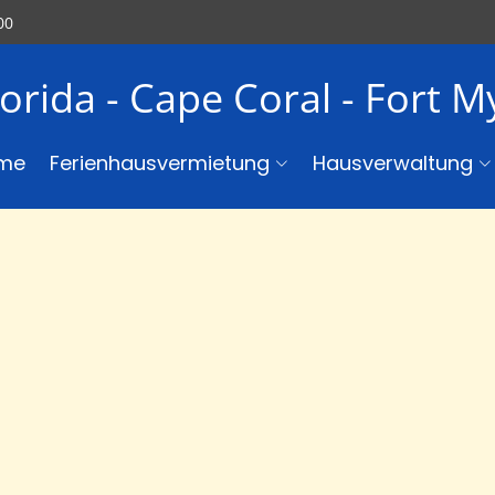
00
lorida - Cape Coral - Fort 
me
Ferienhausvermietung
Hausverwaltung